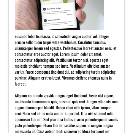
euismod lobortis massa, id sollicitudin augue auctor vel. Integer
ornare sollicitudin turpis vitae vestibulum. Curabitur faucibus
ullamcorper lorem sed egestas. Pellentesque laoreet auctor eros, et
consectetur eros auctor eget. Lorem ipsum dolor sit amet,
consectetur adipiscing elit. Vestibulum tortor nisi, egestas eget
molestie tincidunt, tempus sed justo. Vestibulum ultricies auctor
varius. Fusce consequat tincidunt dui, ac adipiscing turpis adipiscing
pulvinar. Aliquam erat volutpat. Vivamus eleifend rhoncus nulla in
laoreet.
Aliquam commodo gravida magna eget tincidunt. Fusce nisi augue,
malesuada in commodo quis, euismod quis orci. Integer vitae nisl non
augue ullamcorper blandit. Donec vitae nibh ipsum, vitae semper
orci. Nunc sed elit in nulla auctor imperdiet. Ut a nisl sit amet odio
accumsan laoreet. Sed pharetra lectus in arcu pellentesque et iaculis
justo pellentesque. Etiam laoreet sodales sapien, id congue magna
malesuada ut. Class aptent taciti sociosqu ad litora torquent per