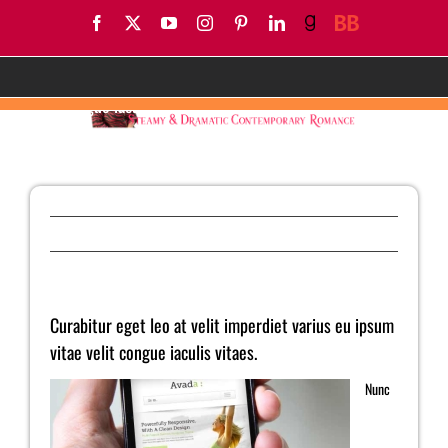
Skip
Facebook
X
YouTube
Instagram
Pinterest
LinkedIn
Goodreads
BookBub
to
content
Curabitur eget leo at velit imperdiet varius eu ipsum vitae
velit congue iaculis vitaes.
Previous
Curabitur eget leo at velit imperdiet varius eu ipsum
vitae velit congue iaculis vitaes.
Nunc