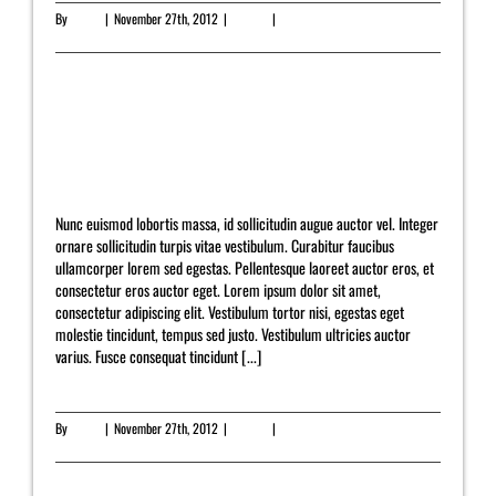
By
admin
|
November 27th, 2012
|
Pricing
|
0 Comments
Read More
Fusce nisi augue, malesuada in commodo quis,
euismod quis orci integer vitae nisl non.
Nunc euismod lobortis massa, id sollicitudin augue auctor vel. Integer
ornare sollicitudin turpis vitae vestibulum. Curabitur faucibus
ullamcorper lorem sed egestas. Pellentesque laoreet auctor eros, et
consectetur eros auctor eget. Lorem ipsum dolor sit amet,
consectetur adipiscing elit. Vestibulum tortor nisi, egestas eget
molestie tincidunt, tempus sed justo. Vestibulum ultricies auctor
varius. Fusce consequat tincidunt [...]
By
admin
|
November 27th, 2012
|
Pricing
|
0 Comments
Read More