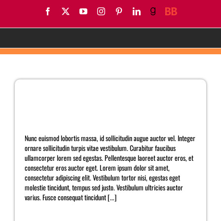
Skip
Facebook
X
YouTube
Instagram
Pinterest
LinkedIn
Goodreads
BookBub
to
content
Pricing
Curabitur eget leo at velit imperdiet varius eu ipsum
vitae velit congue iaculis vitaes.
Nunc euismod lobortis massa, id sollicitudin augue auctor vel. Integer
ornare sollicitudin turpis vitae vestibulum. Curabitur faucibus
ullamcorper lorem sed egestas. Pellentesque laoreet auctor eros, et
consectetur eros auctor eget. Lorem ipsum dolor sit amet,
consectetur adipiscing elit. Vestibulum tortor nisi, egestas eget
molestie tincidunt, tempus sed justo. Vestibulum ultricies auctor
varius. Fusce consequat tincidunt [...]